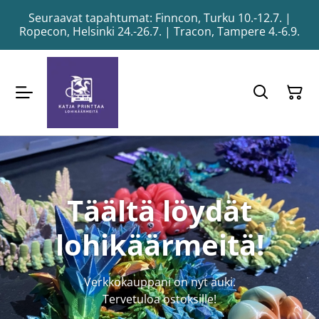
Seuraavat tapahtumat: Finncon, Turku 10.-12.7. |
Ropecon, Helsinki 24.-26.7. | Tracon, Tampere 4.-6.9.
Täältä löydät
lohikäärmeitä!
Verkkokauppani on nyt auki.
Tervetuloa ostoksille!