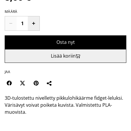
MÄÄRÄ
Osta nyt
Lisää koriin
JAA
3D-tulostettu nivelletty pikkulohikäärme fidget-leluksi.
Värisävyt voivat poiketa kuvista. Valmistettu PLA-
muovista.