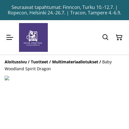
Seuraavat tapahtumat: Finncon, Turku 10.-12.7. |
Ropecon, Helsinki 24.-26.7. | Tracon, Tampere 4.-6.9.
Aloitussivu
/
Tuotteet
/
Multimateriaaliotukset
/
Baby
Woodland Spirit Dragon