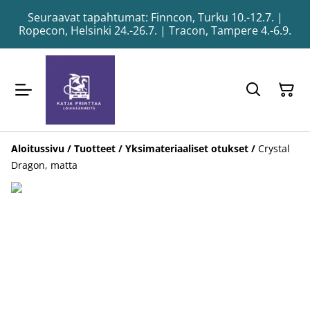
Seuraavat tapahtumat: Finncon, Turku 10.-12.7. |
Ropecon, Helsinki 24.-26.7. | Tracon, Tampere 4.-6.9.
Aloitussivu
/
Tuotteet
/
Yksimateriaaliset otukset
/
Crystal
Dragon, matta