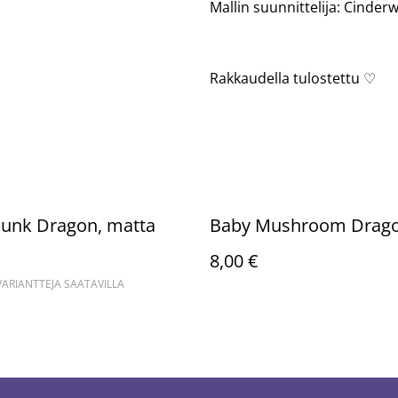
Mallin suunnittelija: Cinder
Rakkaudella tulostettu ♡
unk Dragon, matta
Baby Mushroom Drag
8,00 €
RIANTTEJA SAATAVILLA