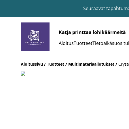
Seuraavat tapahtumat:
Katja printtaa lohikäärmeitä
Aloitus
Tuotteet
Tietoa
Ikäsuositu
Aloitussivu
/
Tuotteet
/
Multimateriaaliotukset
/
Cryst