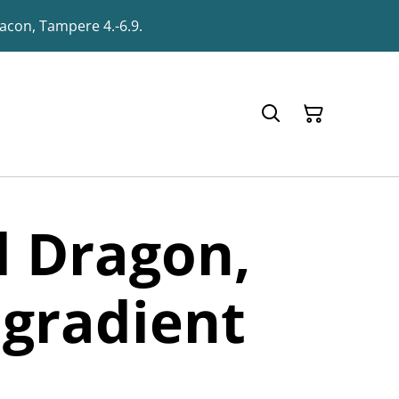
racon, Tampere 4.-6.9.
l Dragon,
 gradient