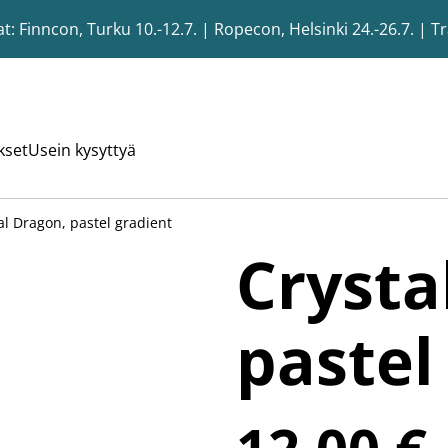
 Finncon, Turku 10.-12.7. | Ropecon, Helsinki 24.-26.7. | T
kset
Usein kysyttyä
al Dragon, pastel gradient
Crysta
pastel