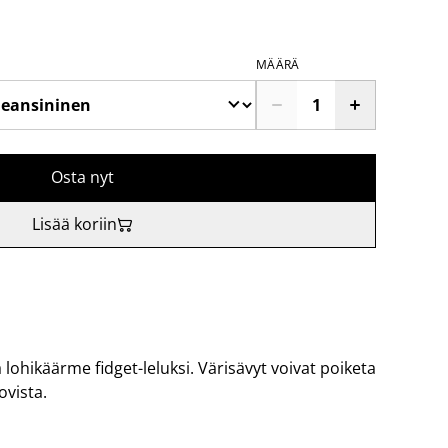
MÄÄRÄ
Osta nyt
Lisää koriin
ä lohikäärme fidget-leluksi. Värisävyt voivat poiketa
ovista.