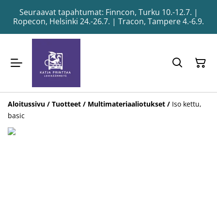
Seuraavat tapahtumat: Finncon, Turku 10.-12.7. |
Ropecon, Helsinki 24.-26.7. | Tracon, Tampere 4.-6.9.
Aloitussivu
/
Tuotteet
/
Multimateriaaliotukset
/
Iso kettu,
basic