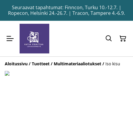
Seuraavat tapahtumat: Finncon, Turku 10.-12.7. |
Ropecon, Helsinki 24.-26.7. | Tracon, Tampere 4.-6.9.
Aloitussivu
/
Tuotteet
/
Multimateriaaliotukset
/
Iso kisu