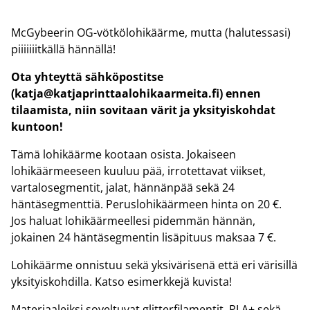
McGybeerin OG-vötkölohikäärme, mutta (halutessasi)
piiiiiiitkällä hännällä!
Ota yhteyttä sähköpostitse
(katja@katjaprinttaalohikaarmeita.fi) ennen
tilaamista, niin sovitaan värit ja yksityiskohdat
kuntoon!
Tämä lohikäärme kootaan osista. Jokaiseen
lohikäärmeeseen kuuluu pää, irrotettavat viikset,
vartalosegmentit, jalat, hännänpää sekä 24
häntäsegmenttiä. Peruslohikäärmeen hinta on 20 €.
Jos haluat lohikäärmeellesi pidemmän hännän,
jokainen 24 häntäsegmentin lisäpituus maksaa 7 €.
Lohikäärme onnistuu sekä yksivärisenä että eri värisillä
yksityiskohdilla. Katso esimerkkejä kuvista!
Materiaaleiksi soveltuvat glitterfilamentit, PLA+ sekä