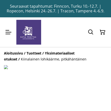
Seuraavat tapahtumat: Finncon, Turku 10.-12.7. |
Ropecon, Helsinki 24.-26.7. | Tracon, Tampere 4.-6.9.
Aloitussivu
/
Tuotteet
/
Yksimateriaaliset
otukset
/
Kiinalainen lohikäärme, pitkähäntäinen