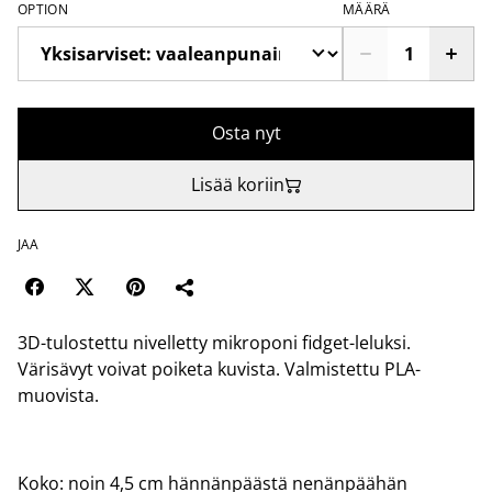
OPTION
MÄÄRÄ
Osta nyt
Lisää koriin
JAA
3D-tulostettu nivelletty mikroponi fidget-leluksi.
Värisävyt voivat poiketa kuvista. Valmistettu PLA-
muovista.
Koko: noin 4,5 cm hännänpäästä nenänpäähän