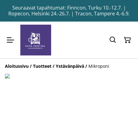
Seuraavat tapahtumat: Finncon, Turku 10.-12.7. |
Ropecon, Helsinki 24.-26.7. | Tracon, Tampere 4.-6.9.
Aloitussivu
/
Tuotteet
/
Ystävänpäivä
/
Mikroponi