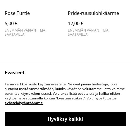
Rose Turtle
Pride-ruusulohikäärme
5,00 €
12,00 €
ENEMMÄN VARIANTTEJA
ENEMMÄN VARIANTTEJA
SAATAVILLA
SAATAVILLA
Evästeet
Ota yhteyttä
Juridiset ehdot
Tämä verkkosivusto käyttää evästeitä. Ne ovat pieniä tiedostoja, jotka
Tietosuojakäytäntö
Evästekäytäntö
auttavat meitä ymmärtämään, kuinka käytät palveluitamme, jotta voimme
parantaa käyttökokemustasi. Voit lukea lisää evästeistä ja hallita niiden
käyttöä napsauttamalla kohtaa ”Evästeasetukset”. Voit myös tutustua
evästekäytäntöömme
.
Hyväksy kaikki
©
2026
Katja printtaa lohikäärmeitä