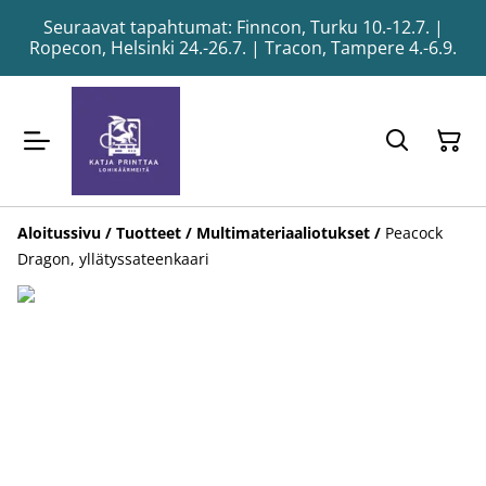
Seuraavat tapahtumat: Finncon, Turku 10.-12.7. |
Ropecon, Helsinki 24.-26.7. | Tracon, Tampere 4.-6.9.
Aloitussivu
/
Tuotteet
/
Multimateriaaliotukset
/
Peacock
Dragon, yllätyssateenkaari