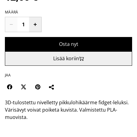
MÄÄRÄ
Osta nyt
Lisää koriin
JAA
3D-tulostettu nivelletty pikkulohikäärme fidget-leluksi.
Värisävyt voivat poiketa kuvista. Valmistettu PLA-
muovista.