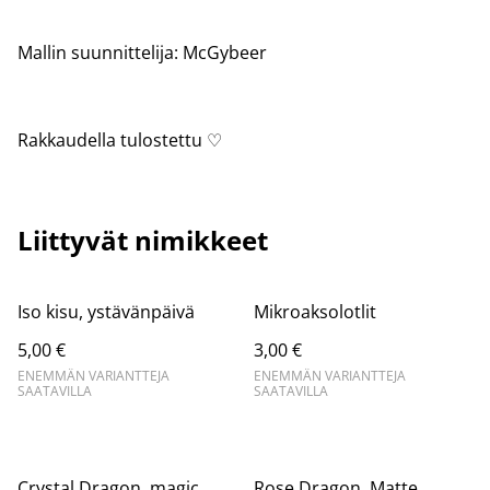
Mallin suunnittelija: McGybeer
Rakkaudella tulostettu ♡
Liittyvät nimikkeet
Iso kisu, ystävänpäivä
Mikroaksolotlit
5,00 €
3,00 €
ENEMMÄN VARIANTTEJA
ENEMMÄN VARIANTTEJA
SAATAVILLA
SAATAVILLA
Crystal Dragon, magic
Rose Dragon, Matte