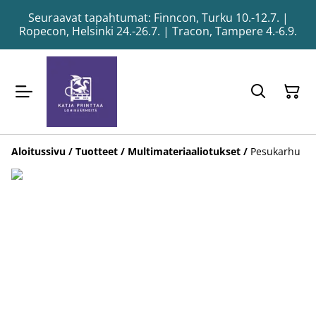
Seuraavat tapahtumat: Finncon, Turku 10.-12.7. |
Ropecon, Helsinki 24.-26.7. | Tracon, Tampere 4.-6.9.
Aloitussivu
/
Tuotteet
/
Multimateriaaliotukset
/
Pesukarhu