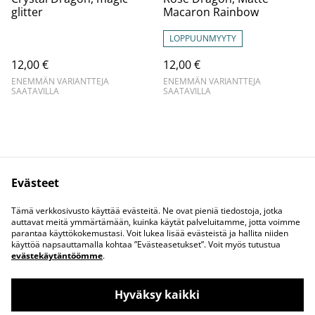
glitter
Macaron Rainbow
LOPPUUNMYYTY
12,00 €
12,00 €
ENEMMÄN VARIANTTEJA
ENEMMÄN VARIANTTEJA
SAATAVILLA
SAATAVILLA
Evästeet
Ota yhteyttä
Juridiset ehdot
Tämä verkkosivusto käyttää evästeitä. Ne ovat pieniä tiedostoja, jotka
Tietosuojakäytäntö
Evästekäytäntö
auttavat meitä ymmärtämään, kuinka käytät palveluitamme, jotta voimme
parantaa käyttökokemustasi. Voit lukea lisää evästeistä ja hallita niiden
käyttöä napsauttamalla kohtaa ”Evästeasetukset”. Voit myös tutustua
evästekäytäntöömme
.
Hyväksy kaikki