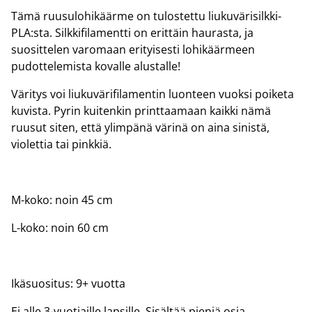
Tämä ruusulohikäärme on tulostettu liukuvärisilkki-
PLA:sta. Silkkifilamentti on erittäin haurasta, ja
suosittelen varomaan erityisesti lohikäärmeen
pudottelemista kovalle alustalle!
Väritys voi liukuvärifilamentin luonteen vuoksi poiketa
kuvista. Pyrin kuitenkin printtaamaan kaikki nämä
ruusut siten, että ylimpänä värinä on aina sinistä,
violettia tai pinkkiä.
M-koko: noin 45 cm
L-koko: noin 60 cm
Ikäsuositus: 9+ vuotta
Ei alle 3-vuotiaille lapsille. Sisältää pieniä osia.