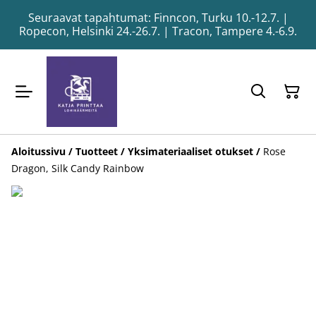
Seuraavat tapahtumat: Finncon, Turku 10.-12.7. |
Ropecon, Helsinki 24.-26.7. | Tracon, Tampere 4.-6.9.
Aloitussivu
/
Tuotteet
/
Yksimateriaaliset otukset
/
Rose
Dragon, Silk Candy Rainbow