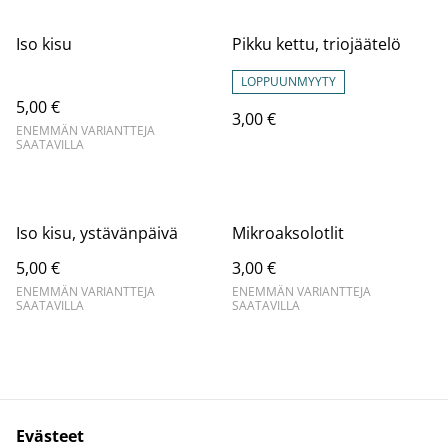
Iso kisu
Pikku kettu, triojäätelö
LOPPUUNMYYTY
5,00 €
3,00 €
ENEMMÄN VARIANTTEJA
SAATAVILLA
Iso kisu, ystävänpäivä
Mikroaksolotlit
5,00 €
3,00 €
ENEMMÄN VARIANTTEJA
ENEMMÄN VARIANTTEJA
SAATAVILLA
SAATAVILLA
Evästeet