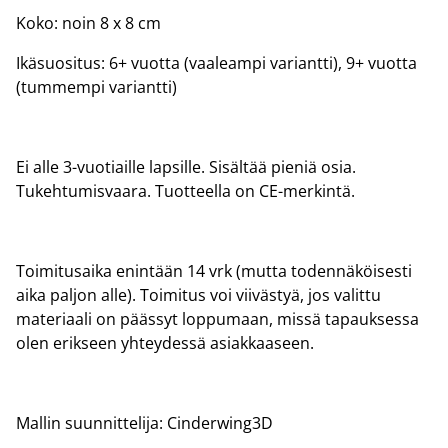
Koko: noin 8 x 8 cm
Ikäsuositus: 6+ vuotta (vaaleampi variantti), 9+ vuotta
(tummempi variantti)
Ei alle 3-vuotiaille lapsille. Sisältää pieniä osia.
Tukehtumisvaara. Tuotteella on CE-merkintä.
Toimitusaika enintään 14 vrk (mutta todennäköisesti
aika paljon alle). Toimitus voi viivästyä, jos valittu
materiaali on päässyt loppumaan, missä tapauksessa
olen erikseen yhteydessä asiakkaaseen.
Mallin suunnittelija: Cinderwing3D