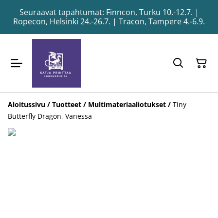
Seuraavat tapahtumat: Finncon, Turku 10.-12.7. |
Ropecon, Helsinki 24.-26.7. | Tracon, Tampere 4.-6.9.
Aloitussivu
/
Tuotteet
/
Multimateriaaliotukset
/
Tiny
Butterfly Dragon, Vanessa