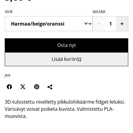
VÄRI
MÄÄRÄ
Osta nyt
Lisää koriin
JAA
3D-tulostettu nivelletty pikkulohikäärme fidget-leluksi.
Värisävyt voivat poiketa kuvista. Valmistettu PLA-
muovista.