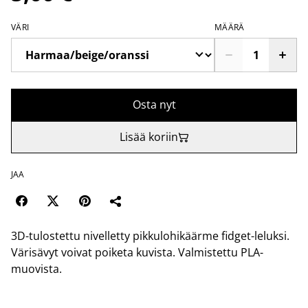
VÄRI
MÄÄRÄ
Osta nyt
Lisää koriin
JAA
3D-tulostettu nivelletty pikkulohikäärme fidget-leluksi.
Värisävyt voivat poiketa kuvista. Valmistettu PLA-
muovista.