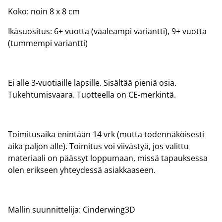
Koko: noin 8 x 8 cm
Ikäsuositus: 6+ vuotta (vaaleampi variantti), 9+ vuotta
(tummempi variantti)
Ei alle 3-vuotiaille lapsille. Sisältää pieniä osia.
Tukehtumisvaara. Tuotteella on CE-merkintä.
Toimitusaika enintään 14 vrk (mutta todennäköisesti
aika paljon alle). Toimitus voi viivästyä, jos valittu
materiaali on päässyt loppumaan, missä tapauksessa
olen erikseen yhteydessä asiakkaaseen.
Mallin suunnittelija: Cinderwing3D