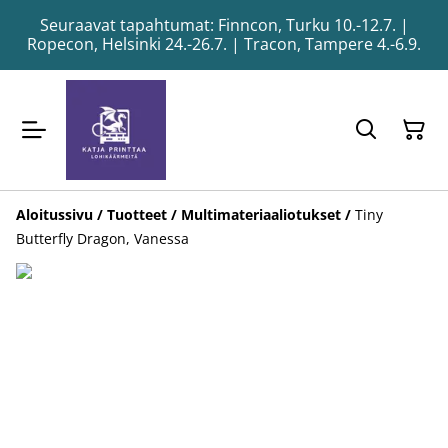
Seuraavat tapahtumat: Finncon, Turku 10.-12.7. |
Ropecon, Helsinki 24.-26.7. | Tracon, Tampere 4.-6.9.
Aloitussivu
/
Tuotteet
/
Multimateriaaliotukset
/
Tiny
Butterfly Dragon, Vanessa