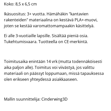
Koko: 8,5 x 6,5 cm
Ikäsuositus: 3+ vuotta. Hämähäkin "kantavien
rakenteiden" materiaalina on kestävä PLA+-muovi,
joten se kestää varomattomampaakin käsittelyä.
Ei alle 3-vuotiaille lapsille. Sisältää pieniä osia.
Tukehtumisvaara. Tuotteella on CE-merkintä.
Toimitusaika enintään 14 vrk (mutta todennäköisesti
aika paljon alle). Toimitus voi viivästyä, jos valittu
materiaali on päässyt loppumaan, missä tapauksessa
olen erikseen yhteydessä asiakkaaseen.
Mallin suunnittelija: Cinderwing3D