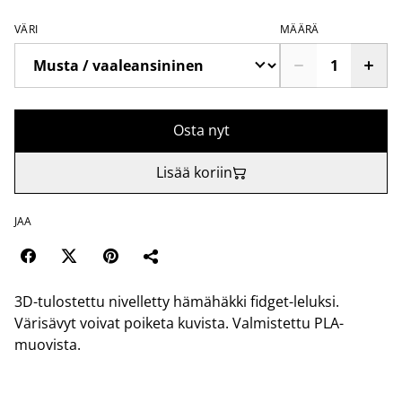
VÄRI
MÄÄRÄ
Osta nyt
Lisää koriin
JAA
3D-tulostettu nivelletty hämähäkki fidget-leluksi.
Värisävyt voivat poiketa kuvista. Valmistettu PLA-
muovista.