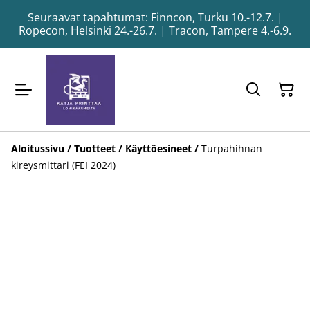
Seuraavat tapahtumat: Finncon, Turku 10.-12.7. |
Ropecon, Helsinki 24.-26.7. | Tracon, Tampere 4.-6.9.
Aloitussivu
/
Tuotteet
/
Käyttöesineet
/
Turpahihnan
kireysmittari (FEI 2024)