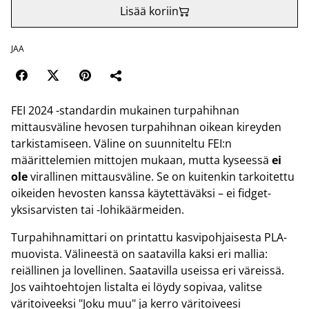
Lisää koriin
JAA
FEI 2024 -standardin mukainen turpahihnan
mittausväline hevosen turpahihnan oikean kireyden
tarkistamiseen. Väline on suunniteltu FEI:n
määrittelemien mittojen mukaan, mutta kyseessä
ei
ole
virallinen mittausväline. Se on kuitenkin tarkoitettu
oikeiden hevosten kanssa käytettäväksi – ei fidget-
yksisarvisten tai -lohikäärmeiden.
Turpahihnamittari on printattu kasvipohjaisesta PLA-
muovista. Välineestä on saatavilla kaksi eri mallia:
reiällinen ja lovellinen. Saatavilla useissa eri väreissä.
Jos vaihtoehtojen listalta ei löydy sopivaa, valitse
väritoiveeksi "Joku muu" ja kerro väritoiveesi