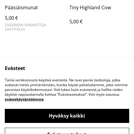
Pääsiäismunat
Tiny Highland Cow
5,00 €
5,00 €
ENEMMÄN VARIANTTEJA
SAATAVILLA
Evästeet
Ota yhteyttä
Juridiset ehdot
Tämä verkkosivusto käyttää evästeitä. Ne ovat pieniä tiedostoja, jotka
Tietosuojakäytäntö
Evästekäytäntö
auttavat meitä ymmärtämään, kuinka käytät palveluitamme, jotta voimme
parantaa käyttökokemustasi. Voit lukea lisää evästeistä ja hallita niiden
käyttöä napsauttamalla kohtaa ”Evästeasetukset”. Voit myös tutustua
evästekäytäntöömme
.
Hyväksy kaikki
©
2026
Katja printtaa lohikäärmeitä