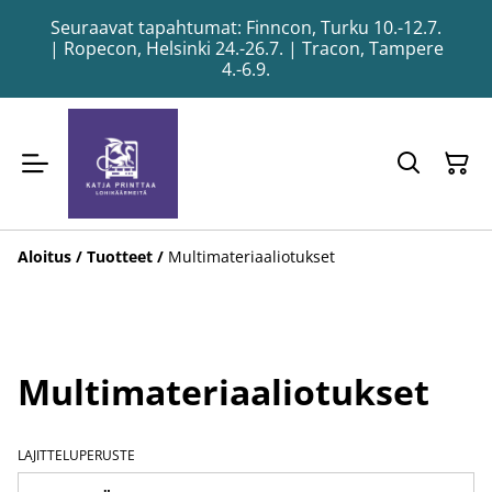
Seuraavat tapahtumat: Finncon, Turku 10.-12.7.
| Ropecon, Helsinki 24.-26.7. | Tracon, Tampere
4.-6.9.
Aloitus
/
Tuotteet
/
Multimateriaaliotukset
Multimateriaaliotukset
LAJITTELUPERUSTE