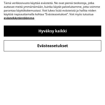
Tämä verkkosivusto käyttää evästeitä. Ne ovat pieniä tiedostoja, jotka
auttavat meitä ymmärtämään, kuinka käytät palveluitamme, jotta voimme
parantaa käyttökokemustasi. Voit lukea lisää evästeistä ja hallita niiden
käyttöä napsauttamalla kohtaa ”Evästeasetukset”. Voit myös tutustua
evästekäytäntöömme
.
Hyväksy kaikki
Evästeasetukset
Ota yhteyttä
Juridiset ehdot
Tietosuojakäytäntö
Evästekäytäntö
© 2026
Katja printtaa lohikäärmeitä