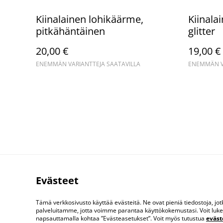
Kiinalainen lohikäärme,
Kiinala
pitkähäntäinen
glitter
20,00 €
19,00 €
ENEMMÄN VARIANTTEJA SAATAVILLA
ENEMMÄN VA
Evästeet
Tämä verkkosivusto käyttää evästeitä. Ne ovat pieniä tiedostoja, j
palveluitamme, jotta voimme parantaa käyttökokemustasi. Voit lukea 
napsauttamalla kohtaa ”Evästeasetukset”. Voit myös tutustua
eväs