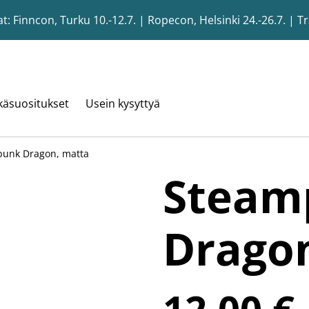
 Finncon, Turku 10.-12.7. | Ropecon, Helsinki 24.-26.7. | T
käsuositukset
Usein kysyttyä
unk Dragon, matta
Steam
Drago