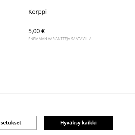
Korppi
5,00 €
ENEMMÄN VARIANTTEJA SAATAVILLA
asetukset
Hyväksy kaikki