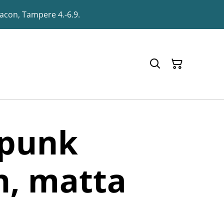
racon, Tampere 4.-6.9.
punk
n, matta