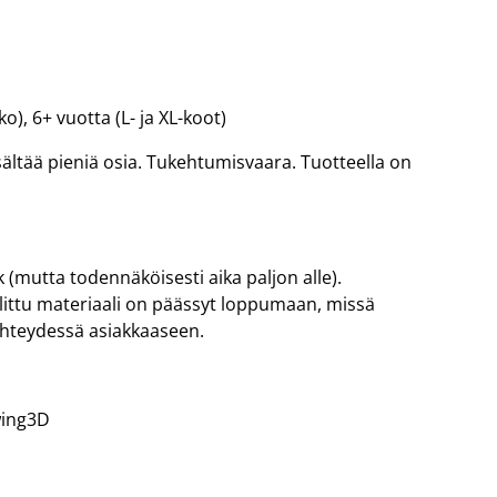
o), 6+ vuotta (L- ja XL-koot)
 Sisältää pieniä osia. Tukehtumisvaara. Tuotteella on
 (mutta todennäköisesti aika paljon alle).
valittu materiaali on päässyt loppumaan, missä
yhteydessä asiakkaaseen.
wing3D