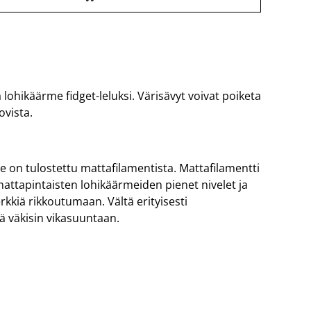
ä lohikäärme fidget-leluksi. Värisävyt voivat poiketa
ovista.
on tulostettu mattafilamentista. Mattafilamentti
attapintaisten lohikäärmeiden pienet nivelet ja
erkkiä rikkoutumaan. Vältä erityisesti
iä väkisin vikasuuntaan.