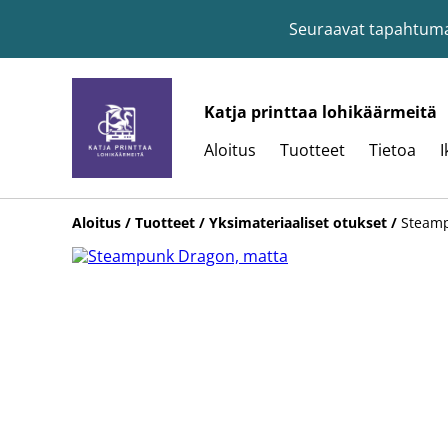
Seuraavat tapahtumat:
Katja printtaa lohikäärmeitä
Aloitus
Tuotteet
Tietoa
I
Aloitus
/
Tuotteet
/
Yksimateriaaliset otukset
/
Steamp