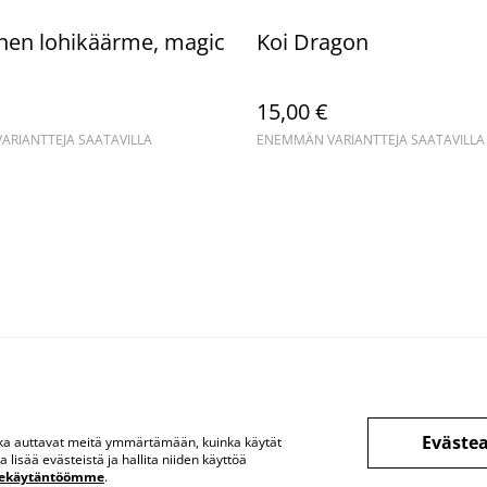
inen lohikäärme, magic
Koi Dragon
15,00 €
RIANTTEJA SAATAVILLA
ENEMMÄN VARIANTTEJA SAATAVILLA
Eväste
otka auttavat meitä ymmärtämään, kuinka käytät
lisää evästeistä ja hallita niiden käyttöä
tekäytäntöömme
.