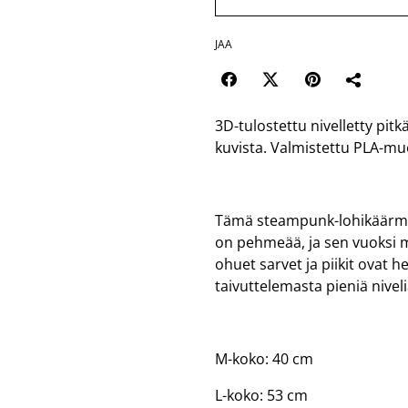
JAA
3D-tulostettu nivelletty pitk
kuvista. Valmistettu PLA-mu
Tämä steampunk-lohikäärme 
on pehmeää, ja sen vuoksi m
ohuet sarvet ja piikit ovat h
taivuttelemasta pieniä nivel
M-koko: 40 cm
L-koko: 53 cm