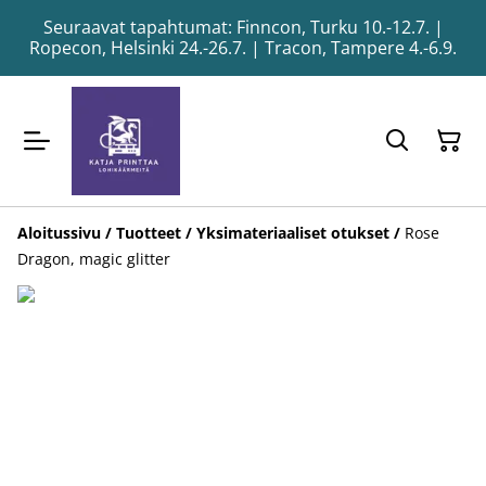
Seuraavat tapahtumat: Finncon, Turku 10.-12.7. |
Ropecon, Helsinki 24.-26.7. | Tracon, Tampere 4.-6.9.
Aloitussivu
/
Tuotteet
/
Yksimateriaaliset otukset
/
Rose
Dragon, magic glitter