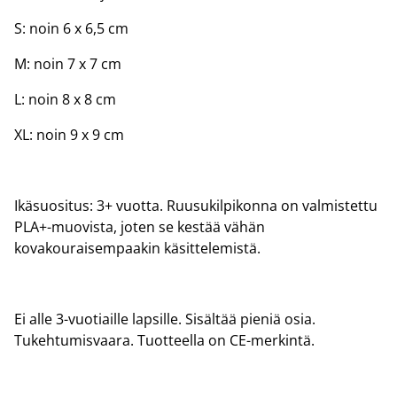
S: noin 6 x 6,5 cm
M: noin 7 x 7 cm
L: noin 8 x 8 cm
XL: noin 9 x 9 cm
Ikäsuositus: 3+ vuotta. Ruusukilpikonna on valmistettu
PLA+-muovista, joten se kestää vähän
kovakouraisempaakin käsittelemistä.
Ei alle 3-vuotiaille lapsille. Sisältää pieniä osia.
Tukehtumisvaara. Tuotteella on CE-merkintä.