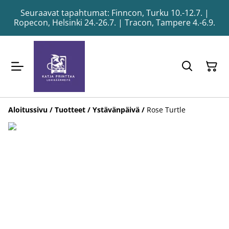
Seuraavat tapahtumat: Finncon, Turku 10.-12.7. |
Ropecon, Helsinki 24.-26.7. | Tracon, Tampere 4.-6.9.
Aloitussivu
/
Tuotteet
/
Ystävänpäivä
/
Rose Turtle