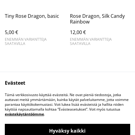
Tiny Rose Dragon, basic
Rose Dragon, Silk Candy
Rainbow
5,00 €
12,00 €
ENEMMÄN VARIANTTEJA
ENEMMÄN VARIANTTEJA
SAATAVILLA
SAATAVILLA
Evästeet
Ota yhteyttä
Juridiset ehdot
Tämä verkkosivusto käyttää evästeitä. Ne ovat pieniä tiedostoja, jotka
Tietosuojakäytäntö
Evästekäytäntö
auttavat meitä ymmärtämään, kuinka käytät palveluitamme, jotta voimme
parantaa käyttökokemustasi. Voit lukea lisää evästeistä ja hallita niiden
käyttöä napsauttamalla kohtaa ”Evästeasetukset”. Voit myös tutustua
evästekäytäntöömme
.
Hyväksy kaikki