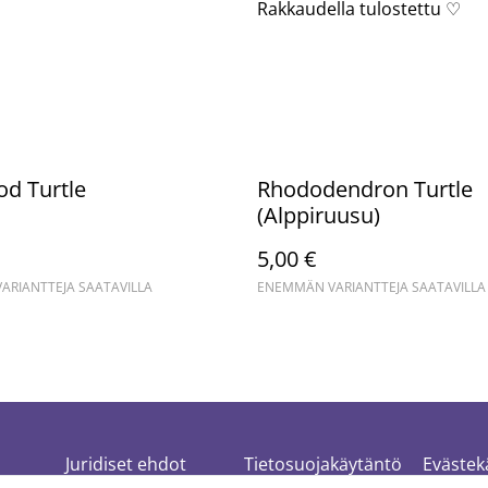
Rakkaudella tulostettu ♡
d Turtle
Rhododendron Turtle
(Alppiruusu)
5,00 €
RIANTTEJA SAATAVILLA
ENEMMÄN VARIANTTEJA SAATAVILLA
Juridiset ehdot
Tietosuojakäytäntö
Evästek