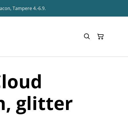
racon, Tampere 4.-6.9.
Cloud
, glitter