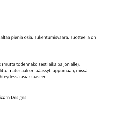
 Sisältää pieniä osia. Tukehtumisvaara. Tuotteella on
 (mutta todennäköisesti aika paljon alle).
valittu materiaali on päässyt loppumaan, missä
yhteydessä asiakkaaseen.
licorn Designs