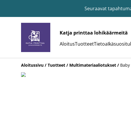
Seuraavat tapahtumat:
Katja printtaa lohikäärmeitä
Aloitus
Tuotteet
Tietoa
Ikäsuositu
Aloitussivu
/
Tuotteet
/
Multimateriaaliotukset
/
Baby 