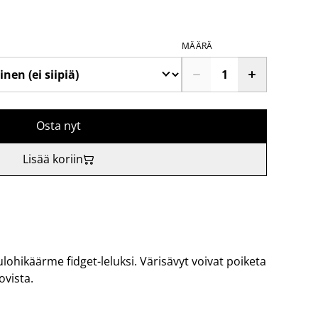
MÄÄRÄ
Osta nyt
Lisää koriin
ulohikäärme fidget-leluksi. Värisävyt voivat poiketa
ovista.