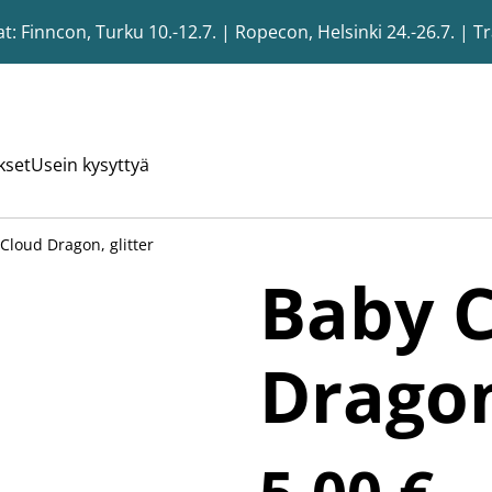
 Finncon, Turku 10.-12.7. | Ropecon, Helsinki 24.-26.7. | T
kset
Usein kysyttyä
Cloud Dragon, glitter
Baby 
Dragon