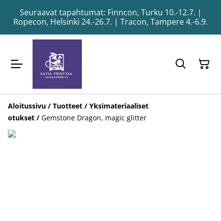
Seuraavat tapahtumat: Finncon, Turku 10.-12.7. |
Ropecon, Helsinki 24.-26.7. | Tracon, Tampere 4.-6.9.
Aloitussivu
/
Tuotteet
/
Yksimateriaaliset
otukset
/
Gemstone Dragon, magic glitter