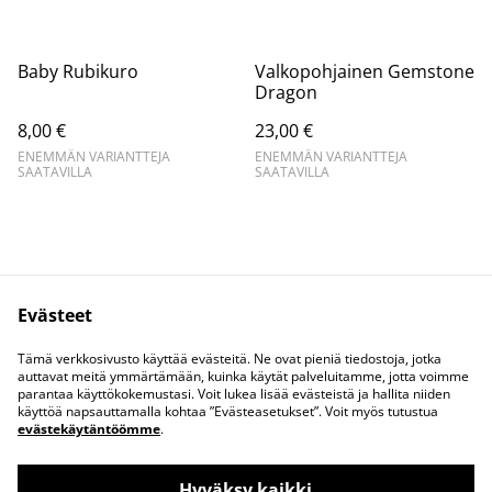
Baby Rubikuro
Valkopohjainen Gemstone
Dragon
8,00 €
23,00 €
ENEMMÄN VARIANTTEJA
ENEMMÄN VARIANTTEJA
SAATAVILLA
SAATAVILLA
Evästeet
Ota yhteyttä
Juridiset ehdot
Tämä verkkosivusto käyttää evästeitä. Ne ovat pieniä tiedostoja, jotka
Tietosuojakäytäntö
Evästekäytäntö
auttavat meitä ymmärtämään, kuinka käytät palveluitamme, jotta voimme
parantaa käyttökokemustasi. Voit lukea lisää evästeistä ja hallita niiden
käyttöä napsauttamalla kohtaa ”Evästeasetukset”. Voit myös tutustua
evästekäytäntöömme
.
Hyväksy kaikki