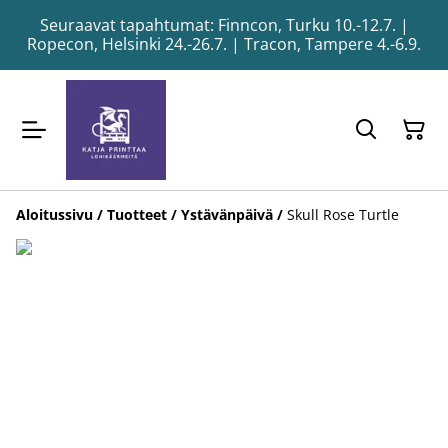
Seuraavat tapahtumat: Finncon, Turku 10.-12.7. |
Ropecon, Helsinki 24.-26.7. | Tracon, Tampere 4.-6.9.
Aloitussivu
/
Tuotteet
/
Ystävänpäivä
/
Skull Rose Turtle