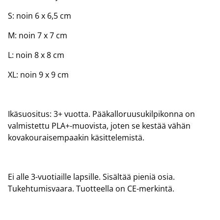
S: noin 6 x 6,5 cm
M: noin 7 x 7 cm
L: noin 8 x 8 cm
XL: noin 9 x 9 cm
Ikäsuositus: 3+ vuotta. Pääkalloruusukilpikonna on
valmistettu PLA+-muovista, joten se kestää vähän
kovakouraisempaakin käsittelemistä.
Ei alle 3-vuotiaille lapsille. Sisältää pieniä osia.
Tukehtumisvaara. Tuotteella on CE-merkintä.