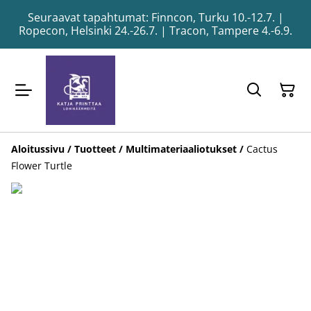
Seuraavat tapahtumat: Finncon, Turku 10.-12.7. |
Ropecon, Helsinki 24.-26.7. | Tracon, Tampere 4.-6.9.
Aloitussivu
/
Tuotteet
/
Multimateriaaliotukset
/
Cactus
Flower Turtle