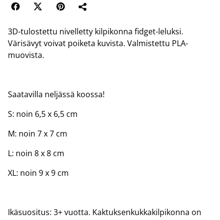
3D-tulostettu nivelletty kilpikonna fidget-leluksi.
Värisävyt voivat poiketa kuvista. Valmistettu PLA-
muovista.
Saatavilla neljässä koossa!
S: noin 6,5 x 6,5 cm
M: noin 7 x 7 cm
L: noin 8 x 8 cm
XL: noin 9 x 9 cm
Ikäsuositus: 3+ vuotta. Kaktuksenkukkakilpikonna on