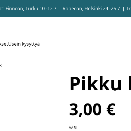
 Finncon, Turku 10.-12.7. | Ropecon, Helsinki 24.-26.7. | T
kset
Usein kysyttyä
ki
Pikku 
3,00 €
VÄRI