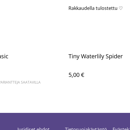
Rakkaudella tulostettu ♡
asic
Tiny Waterlily Spider
5,00 €
RIANTTEJA SAATAVILLA
Juridiset ehdot
Tietosuojakäytäntö
Evästek