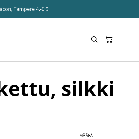
racon, Tampere 4.-6.9.
kettu, silkki
MÄÄRÄ