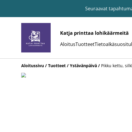
Seuraavat tapahtumat:
Katja printtaa lohikäärmeitä
Aloitus
Tuotteet
Tietoa
Ikäsuositu
Aloitussivu
/
Tuotteet
/
Ystävänpäivä
/
Pikku kettu, silk