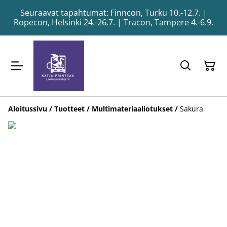
Seuraavat tapahtumat: Finncon, Turku 10.-12.7. |
Ropecon, Helsinki 24.-26.7. | Tracon, Tampere 4.-6.9.
Aloitussivu
/
Tuotteet
/
Multimateriaaliotukset
/
Sakura