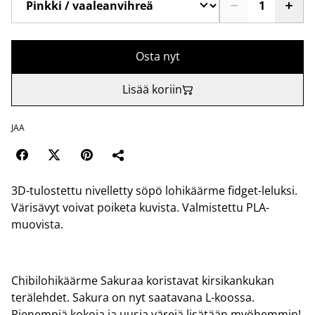
Osta nyt
Lisää koriin
JAA
3D-tulostettu nivelletty söpö lohikäärme fidget-leluksi.
Värisävyt voivat poiketa kuvista. Valmistettu PLA-
muovista.
Chibilohikäärme Sakuraa koristavat kirsikankukan
terälehdet. Sakura on nyt saatavana L-koossa.
Pienempiä kokoja ja uusia värejä lisätään myöhemmin!