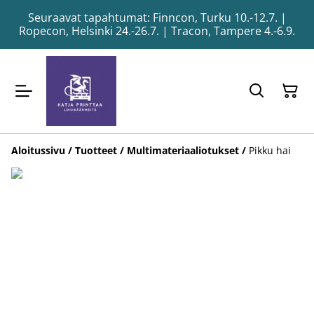
Seuraavat tapahtumat: Finncon, Turku 10.-12.7. |
Ropecon, Helsinki 24.-26.7. | Tracon, Tampere 4.-6.9.
Aloitussivu
/
Tuotteet
/
Multimateriaaliotukset
/
Pikku hai