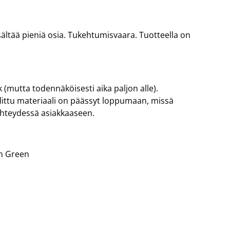
 Sisältää pieniä osia. Tukehtumisvaara. Tuotteella on
 (mutta todennäköisesti aika paljon alle).
valittu materiaali on päässyt loppumaan, missä
yhteydessä asiakkaaseen.
In Green