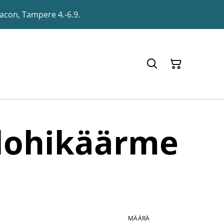
racon, Tampere 4.-6.9.
 lohikäärme
MÄÄRÄ