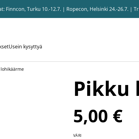
 Finncon, Turku 10.-12.7. | Ropecon, Helsinki 24.-26.7. | T
kset
Usein kysyttyä
 lohikäärme
Pikku
5,00 €
VÄRI