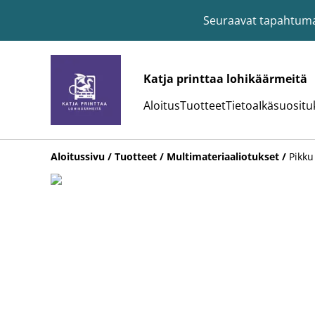
Seuraavat tapahtumat:
Katja printtaa lohikäärmeitä
Aloitus
Tuotteet
Tietoa
Ikäsuositu
Aloitussivu
/
Tuotteet
/
Multimateriaaliotukset
/
Pikku