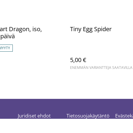
art Dragon, iso,
Tiny Egg Spider
päivä
MYYTY
5,00 €
ENEMMÄN VARIANTTEJA SAATAVILLA
Juridiset ehdot
Tietosuojakäytäntö
Evästek