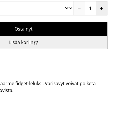
Osta nyt
Lisää koriin
käärme fidget-leluksi. Värisävyt voivat poiketa
ovista.