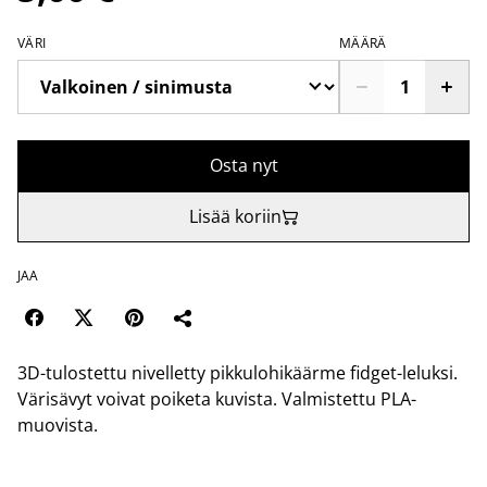
VÄRI
MÄÄRÄ
Osta nyt
Lisää koriin
JAA
3D-tulostettu nivelletty pikkulohikäärme fidget-leluksi.
Värisävyt voivat poiketa kuvista. Valmistettu PLA-
muovista.