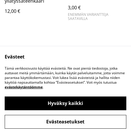
yllätyssateenkaari
3,00 €
12,00 €
ENEMMÄN VARIANTTEJA
SAATAVILLA
Evästeet
Ota yhteyttä
Juridiset ehdot
Tämä verkkosivusto käyttää evästeitä. Ne ovat pieniä tiedostoja, jotka
Tietosuojakäytäntö
Evästekäytäntö
auttavat meitä ymmärtämään, kuinka käytät palveluitamme, jotta voimme
parantaa käyttökokemustasi. Voit lukea lisää evästeistä ja hallita niiden
käyttöä napsauttamalla kohtaa ”Evästeasetukset”. Voit myös tutustua
evästekäytäntöömme
.
Hyväksy kaikki
©
2026
Katja printtaa lohikäärmeitä
Evästeasetukset
powered by