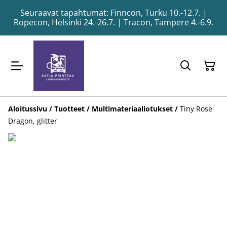
Seuraavat tapahtumat: Finncon, Turku 10.-12.7. |
Ropecon, Helsinki 24.-26.7. | Tracon, Tampere 4.-6.9.
Aloitussivu
/
Tuotteet
/
Multimateriaaliotukset
/
Tiny Rose
Dragon, glitter